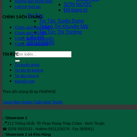
Hướng dẫn thanh toán
SƠN NƯỚC
Liên hệ hợp tác
Đồ trang trí
Tin Tức
CHÍNH SÁCH CHUNG
Tin Tức Tuyển Dụng
Thông Tin Khuyến Mãi
Chính sách bảo hành
Tin Tức Thị Trường
Chính sách đổi mới
Liên Hệ
Chính sách vận chuyển
0901555580
Chính sách bảo mật
Tìm
TIN TỨC
kiếm:
Tin tuyển dụng
Tin tức thị trường
Tin tức công ty
Khuyến mại
Theo dõi chúng tôi tại FANPAGE
Gạch Men Hoàng Tuấn Ninh Thuận
✅
Showroom 1
📍
212 Thống Nhất- TP, Phan Rang-Tháp Chàm - Ninh Thuận
☎ 0259 3503333 - Hotline:0911229278 - Fax 3830911
✅
Showroom 2 và Kho Hàng
: