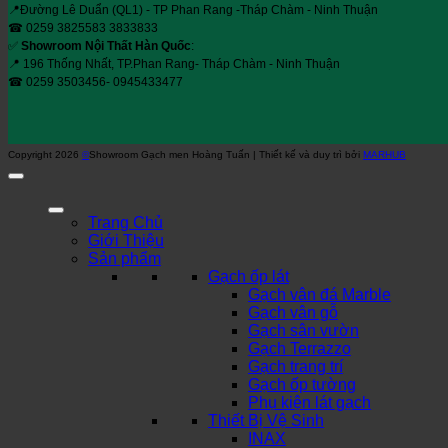
📍Đường Lê Duẩn (QL1) - TP Phan Rang -Tháp Chàm - Ninh Thuận
☎ 0259 3825583 3833833
✅
Showroom Nội Thất Hàn Quốc
:
📍 196 Thống Nhất, TP.Phan Rang- Tháp Chàm - Ninh Thuận
☎ 0259 3503456- 0945433477
Copyright 2026
©
Showroom Gạch men Hoàng Tuấn | Thiết kế và duy trì bởi
MARHUB
Trang Chủ
Giới Thiệu
Sản phẩm
Gạch ốp lát
Gạch vân đá Marble
Gạch vân gỗ
Gạch sân vườn
Gạch Terrazzo
Gạch trang trí
Gạch ốp tường
Phụ kiện lát gạch
Thiết Bị Vệ Sinh
INAX