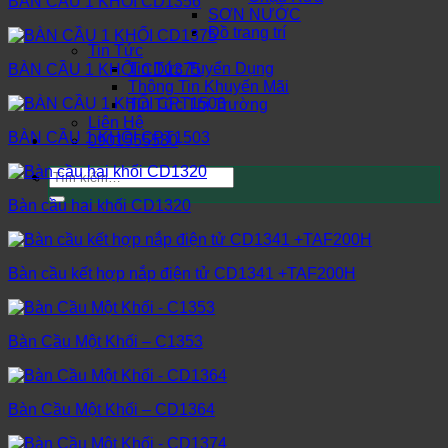
BÀN CẦU 1 KHỐI CD1356
SƠN NƯỚC
Đồ trang trí
Tin Tức
Tin Tức Tuyển Dụng
BÀN CẦU 1 KHỐI CD1375
Thông Tin Khuyến Mãi
Tin Tức Thị Trường
Liên Hệ
BÀN CẦU 1 KHỐI CPT1503
0901555580
Tìm
kiếm:
Bàn cầu hai khối CD1320
Bàn cầu kết hợp nắp điện tử CD1341 +TAF200H
Bàn Cầu Một Khối – C1353
Bàn Cầu Một Khối – CD1364