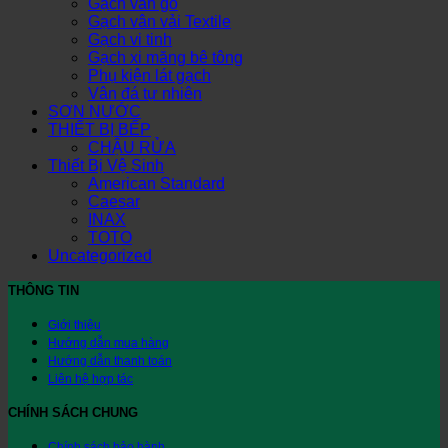
Gạch vân gỗ
Gạch vân vải Textile
Gạch vi tinh
Gạch xi măng bê tông
Phụ kiện lát gạch
Vân đá tự nhiên
SƠN NƯỚC
THIẾT BỊ BẾP
CHẬU RỬA
Thiết Bị Vệ Sinh
American Standard
Caesar
INAX
TOTO
Uncategorized
THÔNG TIN
Giới thiệu
Hướng dẫn mua hàng
Hướng dẫn thanh toán
Liên hệ hợp tác
CHÍNH SÁCH CHUNG
Chính sách bảo hành