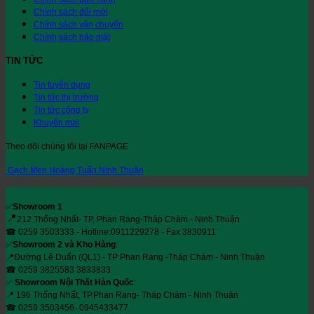
Chính sách đổi mới
Chính sách vận chuyển
Chính sách bảo mật
TIN TỨC
Tin tuyển dụng
Tin tức thị trường
Tin tức công ty
Khuyến mại
Theo dõi chúng tôi tại FANPAGE
Gạch Men Hoàng Tuấn Ninh Thuận
✅
Showroom 1
📍
212 Thống Nhất- TP, Phan Rang-Tháp Chàm - Ninh Thuận
☎ 0259 3503333 - Hotline:0911229278 - Fax 3830911
✅
Showroom 2 và Kho Hàng
:
📍Đường Lê Duẩn (QL1) - TP Phan Rang -Tháp Chàm - Ninh Thuận
☎ 0259 3825583 3833833
✅
Showroom Nội Thất Hàn Quốc
:
📍 196 Thống Nhất, TP.Phan Rang- Tháp Chàm - Ninh Thuận
☎ 0259 3503456- 0945433477