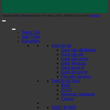
Copyright 2026
©
Showroom Gạch men Hoàng Tuấn | Thiết kế và duy trì bởi
MARHUB
Trang Chủ
Giới Thiệu
Sản phẩm
Gạch ốp lát
Gạch vân đá Marble
Gạch vân gỗ
Gạch sân vườn
Gạch Terrazzo
Gạch trang trí
Gạch ốp tường
Phụ kiện lát gạch
Thiết Bị Vệ Sinh
INAX
TOTO
American Standard
Caesar
THIẾT BỊ BẾP