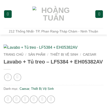
Bỏ
qua
nội
dung
212 Thống Nhất- TP, Phan Rang-Tháp Chàm - Ninh Thuận
TRANG CHỦ
/
SẢN PHẨM
/
THIẾT BỊ VỆ SINH
/
CAESAR
Lavabo + Tủ treo – LF5384 + EH05382AV
Danh mục:
Caesar
,
Thiết Bị Vệ Sinh