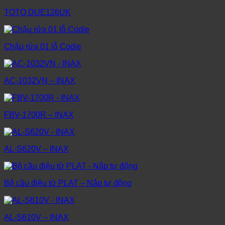
TOTO DUE126UK
Chậu rửa 01 lỗ Codie
AC-1032VN – INAX
FBV-1700R – INAX
AL-S620V – INAX
Bộ cầu điệu tử PLAT – Nắp tự động
AL-S610V – INAX