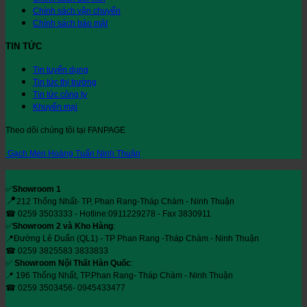
Chính sách vận chuyển
Chính sách bảo mật
TIN TỨC
Tin tuyển dụng
Tin tức thị trường
Tin tức công ty
Khuyến mại
Theo dõi chúng tôi tại FANPAGE
Gạch Men Hoàng Tuấn Ninh Thuận
✅
Showroom 1
📍
212 Thống Nhất- TP, Phan Rang-Tháp Chàm - Ninh Thuận
☎ 0259 3503333 - Hotline:0911229278 - Fax 3830911
✅
Showroom 2 và Kho Hàng
:
📍Đường Lê Duẩn (QL1) - TP Phan Rang -Tháp Chàm - Ninh Thuận
☎ 0259 3825583 3833833
✅
Showroom Nội Thất Hàn Quốc
:
📍 196 Thống Nhất, TP.Phan Rang- Tháp Chàm - Ninh Thuận
☎ 0259 3503456- 0945433477