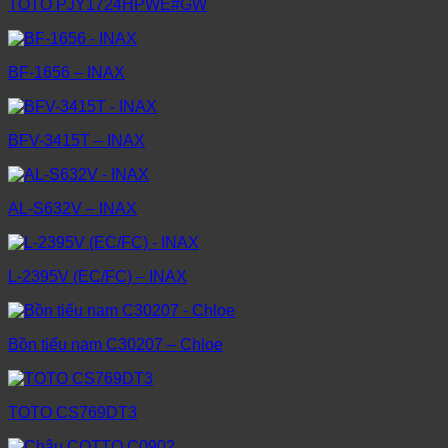
TOTO PJY1724HPWE#GW
BF-1656 – INAX
BFV-3415T – INAX
AL-S632V – INAX
L-2395V (EC/FC) – INAX
Bồn tiểu nam C30207 – Chloe
TOTO CS769DT3