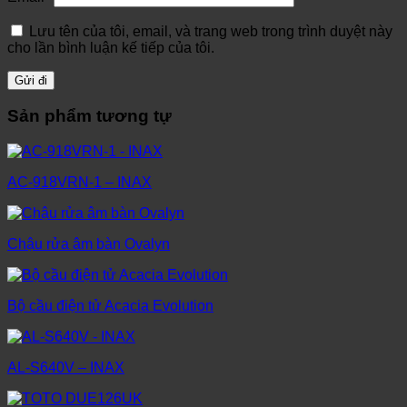
Lưu tên của tôi, email, và trang web trong trình duyệt này
cho lần bình luận kế tiếp của tôi.
Sản phẩm tương tự
AC-918VRN-1 – INAX
Chậu rửa âm bàn Ovalyn
Bộ cầu điện tử Acacia Evolution
AL-S640V – INAX