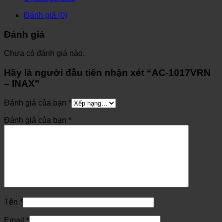
Đánh giá (0)
Đánh giá
Chưa có đánh giá nào.
Hãy là người đầu tiên nhận xét “AC-1017VRN
– INAX”
Đánh giá của bạn
*
Đánh giá của bạn
*
Tên
*
Email
*