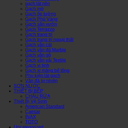
gạch lát nền
Gạch mờ
Gạch ốp tường
Gạch Phủ Vàng
Gạch sân vườn
Gạch Terrazzo
Gạch trang trí
Gạch trang trí ngoại thất
Gạch vân cát
Gạch vân đá Marble
Gạch vân gỗ
Gạch vân vải Textile
Gạch vi tinh
Gạch xi măng bê tông
Phụ kiện lát gạch
Vân đá tự nhiên
SƠN NƯỚC
THIẾT BỊ BẾP
CHẬU RỬA
Thiết Bị Vệ Sinh
American Standard
Caesar
INAX
TOTO
Uncategorized