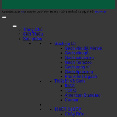
Copyright 2026
©
Showroom Gạch men Hoàng Tuấn | Thiết kế và duy trì bởi
MARHUB
Trang Chủ
Giới Thiệu
Sản phẩm
Gạch ốp lát
Gạch vân đá Marble
Gạch vân gỗ
Gạch sân vườn
Gạch Terrazzo
Gạch trang trí
Gạch ốp tường
Phụ kiện lát gạch
Thiết Bị Vệ Sinh
INAX
TOTO
American Standard
Caesar
THIẾT BỊ BẾP
Chậu Rửa