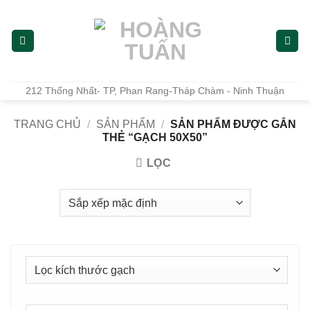
Bỏ
qua
nội
dung
212 Thống Nhất- TP, Phan Rang-Tháp Chàm - Ninh Thuận
TRANG CHỦ
/
SẢN PHẨM
/
SẢN PHẨM ĐƯỢC GẮN
THẺ “GẠCH 50X50”
LỌC