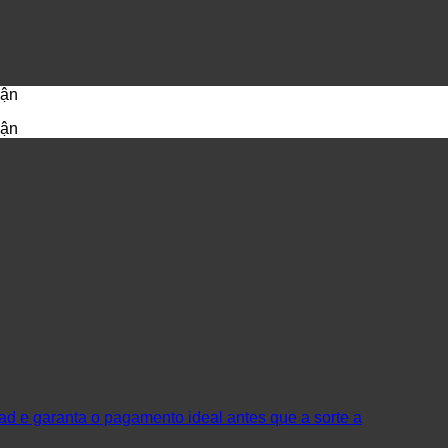
uận
uận
Không
 e garanta o pagamento ideal antes que a sorte a
có