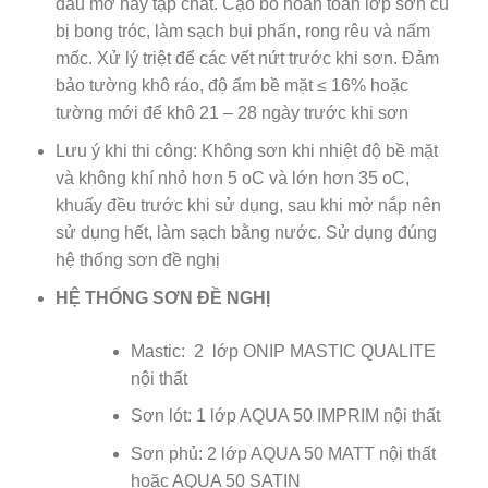
dầu mỡ hay tạp chất. Cạo bỏ hoàn toàn lớp sơn cũ
bị bong tróc, làm sạch bụi phấn, rong rêu và nấm
mốc. Xử lý triệt để các vết nứt trước khi sơn. Đảm
bảo tường khô ráo, độ ẩm bề mặt ≤ 16% hoặc
tường mới để khô 21 – 28 ngày trước khi sơn
Lưu ý khi thi công: Không sơn khi nhiệt độ bề mặt
và không khí nhỏ hơn 5 oC và lớn hơn 35 oC,
khuấy đều trước khi sử dụng, sau khi mở nắp nên
sử dụng hết, làm sạch bằng nước. Sử dụng đúng
hệ thống sơn đề nghị
HỆ THỐNG SƠN ĐỀ NGHỊ
Mastic: 2 lớp ONIP MASTIC QUALITE
nội thất
Sơn lót: 1 lớp AQUA 50 IMPRIM nội thất
Sơn phủ: 2 lớp AQUA 50 MATT nội thất
hoặc AQUA 50 SATIN