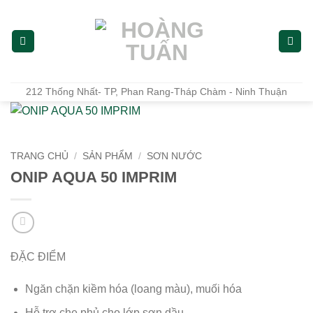
Bỏ
qua
nội
dung
212 Thống Nhất- TP, Phan Rang-Tháp Chàm - Ninh Thuận
TRANG CHỦ
/
SẢN PHẨM
/
SƠN NƯỚC
ONIP AQUA 50 IMPRIM
ĐẶC ĐIỂM
Ngăn chặn kiềm hóa (loang màu), muối hóa
Hỗ trợ che phủ cho lớp sơn dầu