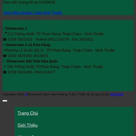
Theo dõi chúng tôi tại FANPAGE
Gạch Men Hoàng Tuấn Ninh Thuận
✅
Showroom 1
📍
212 Thống Nhất- TP, Phan Rang-Tháp Chàm - Ninh Thuận
☎ 0259 3503333 - Hotline:0911229278 - Fax 3830911
✅
Showroom 2 và Kho Hàng
:
📍Đường Lê Duẩn (QL1) - TP Phan Rang -Tháp Chàm - Ninh Thuận
☎ 0259 3825583 3833833
✅
Showroom Nội Thất Hàn Quốc
:
📍 196 Thống Nhất, TP.Phan Rang- Tháp Chàm - Ninh Thuận
☎ 0259 3503456- 0945433477
Copyright 2026
©
Showroom Gạch men Hoàng Tuấn | Thiết kế và duy trì bởi
MARHUB
Trang Chủ
Giới Thiệu