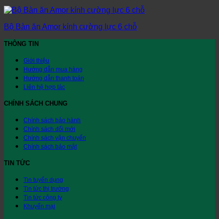
Bộ Bàn ăn Amor kính cường lực 6 chỗ
THÔNG TIN
Giới thiệu
Hướng dẫn mua hàng
Hướng dẫn thanh toán
Liên hệ hợp tác
CHÍNH SÁCH CHUNG
Chính sách bảo hành
Chính sách đổi mới
Chính sách vận chuyển
Chính sách bảo mật
TIN TỨC
Tin tuyển dụng
Tin tức thị trường
Tin tức công ty
Khuyến mại