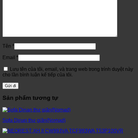
Tên
*
Email
*
Lưu tên của tôi, email, và trang web trong trình duyệt này
cho lần bình luận kế tiếp của tôi.
Sản phẩm tương tự
Sofa Dinan thư giãn(Nomad)