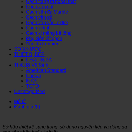
Gạch trang trí ngoại thất
Gạch vân cát
Gạch vân đá Marble
Gạch vân gỗ
Gạch vân vải Textile
Gạch vi tinh
Gạch xi măng bê tông
Phụ kiện lát gạch
Vân đá tự nhiên
SƠN NƯỚC
THIẾT BỊ BẾP
CHẬU RỬA
Thiết Bị Vệ Sinh
American Standard
Caesar
INAX
TOTO
Uncategorized
Mô tả
Đánh giá (0)
Sở hữu thiết kế sang trọng, sử dụng nguyên liệu và dòng da