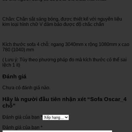
Chân: Chân sắt sáng bóng, được thiết kế với nguyên liệu
kim loại hình chữ V đảm bảo được độ chắc chắn
Kích thước sofa 4 chỗ: ngang 3040mm x rộng 1080mm x cao
780 (1040) mm
( Lưu ý: Tùy theo phương pháp đo mà kích thước có thể sai
lệch 1 ít)
Đánh giá
Chưa có đánh giá nào.
Hãy là người đầu tiên nhận xét “Sofa Oscar_4
chỗ”
Đánh giá của bạn
*
Đánh giá của bạn
*