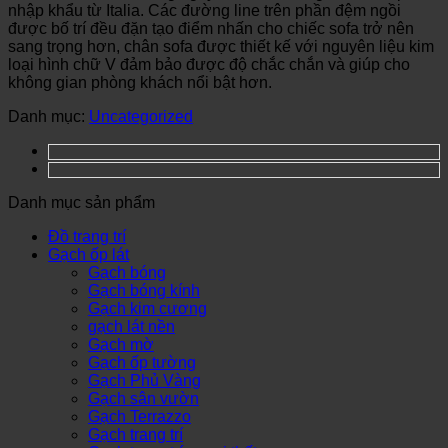
nhập khẩu từ Italia. Các đường line trên phần đệm ngồi
được bố trí đều đặn tạo điểm nhấn cho chiếc sofa trở nên
sang trọng hơn, chân sofa được thiết kế với nguyên liệu kim
loại hình chữ V đảm bảo được độ chắc chắn và giúp cho
không gian phòng khách nổi bật hơn.
Danh mục:
Uncategorized
Danh mục sản phẩm
Đồ trang trí
Gạch ốp lát
Gạch bóng
Gạch bóng kính
Gạch kim cương
gạch lát nền
Gạch mờ
Gạch ốp tường
Gạch Phủ Vàng
Gạch sân vườn
Gạch Terrazzo
Gạch trang trí