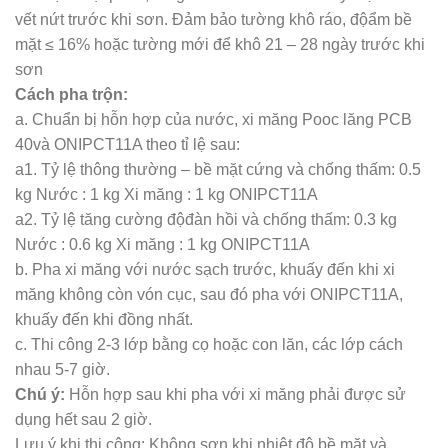
vết nứt trước khi sơn. Đảm bảo tường khô ráo, độẩm bề
mặt ≤ 16% hoặc tường mới để khô 21 – 28 ngày trước khi
sơn
Cách pha trộn:
a. Chuẩn bị hỗn hợp của nước, xi măng Pooc lăng PCB
40và ONIPCT11A theo tỉ lệ sau:
a1. Tỷ lệ thông thường – bề mặt cứng và chống thấm: 0.5
kg Nước : 1 kg Xi măng : 1 kg ONIPCT11A
a2. Tỷ lệ tăng cường độđàn hồi và chống thấm: 0.3 kg
Nước : 0.6 kg Xi măng : 1 kg ONIPCT11A
b. Pha xi măng với nước sạch trước, khuấy đến khi xi
măng không còn vón cục, sau đó pha với ONIPCT11A,
khuấy đến khi đồng nhất.
c. Thi công 2-3 lớp bằng cọ hoặc con lăn, các lớp cách
nhau 5-7 giờ.
Chú ý:
Hỗn hợp sau khi pha với xi măng phải được sử
dụng hết sau 2 giờ.
Lưu ý khi thi công: Không sơn khi nhiệt độ bề mặt và