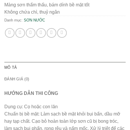
Màng sơn thẩm thấu, bám dính bề mặt tốt
Không chứa chì, thuỷ ngân
Danh mục:
SƠN NƯỚC
MÔ TẢ
ĐÁNH GIÁ (0)
HƯỚNG DẪN THI CÔNG
Dụng cụ: Cọ hoặc con lăn
Chuẩn bị bề mặt: Làm sạch bề mặt khỏi bụi bẩn, dầu mỡ
hay tạp chất. Cạo bỏ hoàn toàn lớp sơn cũ bị bong tróc,
làm sạch bụi phấn, rong rêu và nấm mốc. Xử lý triệt để các