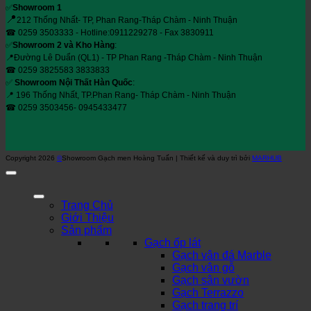
✅
Showroom 1
📍
212 Thống Nhất- TP, Phan Rang-Tháp Chàm - Ninh Thuận
☎ 0259 3503333 - Hotline:0911229278 - Fax 3830911
✅
Showroom 2 và Kho Hàng
:
📍Đường Lê Duẩn (QL1) - TP Phan Rang -Tháp Chàm - Ninh Thuận
☎ 0259 3825583 3833833
✅
Showroom Nội Thất Hàn Quốc
:
📍 196 Thống Nhất, TP.Phan Rang- Tháp Chàm - Ninh Thuận
☎ 0259 3503456- 0945433477
Copyright 2026
©
Showroom Gạch men Hoàng Tuấn | Thiết kế và duy trì bởi
MARHUB
Trang Chủ
Giới Thiệu
Sản phẩm
Gạch ốp lát
Gạch vân đá Marble
Gạch vân gỗ
Gạch sân vườn
Gạch Terrazzo
Gạch trang trí