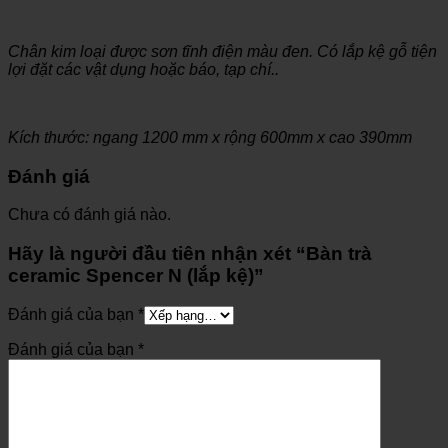
Chân kim loại được sơn tĩnh điện màu đen. Có lắp kệ gỗ tiện
lợi đặt các vật dụng hoặc báo, tạp chí..
Kích thước: ngang 1200 mm x rộng 600mm x cao 390mm
Đánh giá
Chưa có đánh giá nào.
Hãy là người đầu tiên nhận xét “Bàn trà
ceramic Spencer N (lắp kệ)”
Đánh giá của bạn
*
Đánh giá của bạn
*