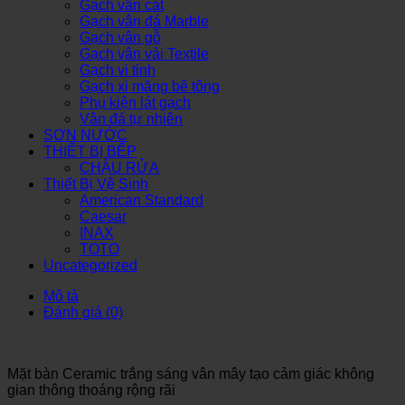
Gạch vân cát
Gạch vân đá Marble
Gạch vân gỗ
Gạch vân vải Textile
Gạch vi tinh
Gạch xi măng bê tông
Phụ kiện lát gạch
Vân đá tự nhiên
SƠN NƯỚC
THIẾT BỊ BẾP
CHẬU RỬA
Thiết Bị Vệ Sinh
American Standard
Caesar
INAX
TOTO
Uncategorized
Mô tả
Đánh giá (0)
Mặt bàn Ceramic trắng sáng vân mây tạo cảm giác không
gian thông thoáng rộng rãi