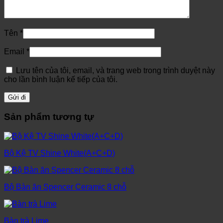
Tên
*
Email
*
Lưu tên của tôi, email, và trang web trong trình duyệt này
cho lần bình luận kế tiếp của tôi.
Sản phẩm tương tự
Bộ Kệ TV Shine White(A+C+D)
Bộ Bàn ăn Spencer Ceramic 8 chỗ
Bàn trà Lime