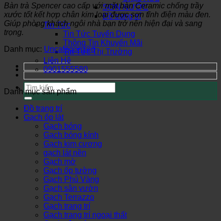
Bàn trà Spencer cao cấp với mặt bàn Ceramic chống trầy
SƠN NƯỚC
xước tốt kết hợp chân kim loại được sơn tĩnh điện màu đen.
Đồ trang trí
Giúp phòng khách ngôi nhà bạn trở nên hiện đại và sang
Tin Tức
trọng.
Tin Tức Tuyển Dụng
Thông Tin Khuyến Mãi
Danh mục:
Uncategorized
Tin Tức Thị Trường
Liên Hệ
0901555580
Tìm
Danh mục sản phẩm
kiếm:
Đồ trang trí
Gạch ốp lát
Gạch bóng
Gạch bóng kính
Gạch kim cương
gạch lát nền
Gạch mờ
Gạch ốp tường
Gạch Phủ Vàng
Gạch sân vườn
Gạch Terrazzo
Gạch trang trí
Gạch trang trí ngoại thất